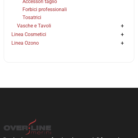
Accessori taglio
Forbici professionali
Tosatrici
Vasche e Tavoli
Linea Cosmetici
Linea Ozono