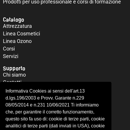
Prodotti per uso professionale e corsi di formazione
Catalogo
Attrezzatura
Linea Cosmetici
Linea Ozono
Corsi
Servizi
Supporto
Chi siamo
Contatti
Il mio account
Informativa Cookies ai sensi dell'art.13
Richiesta di recesso
d.lgs.196/2003 e Provv. Garante n.229
Privacy Policy
08/05/2014 e n.231 10/06/2021 Ti informiamo
Cookie Policy
che, per garantire il corretto funzionamento,
questo sito fa uso di: cookie di terze parti, cookie
OVER LINE S.R.L.
analitici di terze parti (dati inviati in USA), cookie