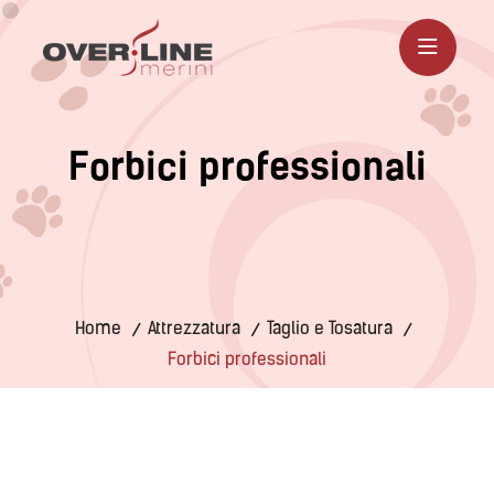
F
o
r
b
i
c
i
p
r
o
f
e
s
s
i
o
n
a
l
i
Home
Attrezzatura
Taglio e Tosatura
Forbici professionali