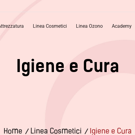
Attrezzatura
Linea Cosmetici
Linea Ozono
Academy
I
g
i
e
n
e
e
C
u
r
a
Home
Linea Cosmetici
Igiene e Cura