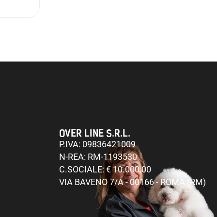
OVER LINE S.R.L.
P.IVA: 09836421009
N-REA: RM-1193530
C.SOCIALE: € 10.000,00
VIA BAVENO 7/A - 00166 - ROMA (RM)