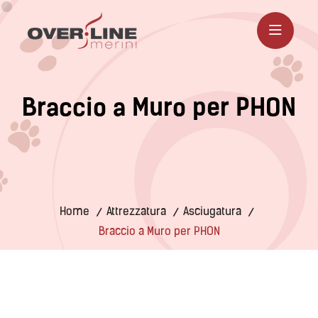
B
r
a
c
c
i
o
a
M
u
r
o
p
e
r
P
H
O
N
Home
Attrezzatura
Asciugatura
Braccio a Muro per PHON