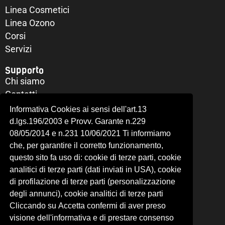
Linea Cosmetici
Linea Ozono
Corsi
Servizi
Supporto
Chi siamo
Contatti
Il mio account
Informativa Cookies ai sensi dell'art.13
Richiesta di recesso
d.lgs.196/2003 e Provv. Garante n.229
Privacy Policy
08/05/2014 e n.231 10/06/2021 Ti informiamo
che, per garantire il corretto funzionamento,
Cookie Policy
questo sito fa uso di: cookie di terze parti, cookie
OVER LINE S.R.L.
analitici di terze parti (dati inviati in USA), cookie
P.IVA: 09836421009
di profilazione di terze parti (personalizzazione
N-REA: RM-1193530
degli annunci), cookie analitici di terze parti
C.SOCIALE: € 10.000,00
Cliccando su Accetta confermi di aver preso
VIA BAVENO 7/A - 00166 - ROMA (RM)
visione dell'informativa e di prestare consenso