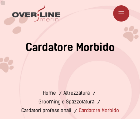
C
a
r
d
a
t
o
r
e
M
o
r
b
i
d
o
Home
Attrezzatura
Grooming e Spazzolatura
Cardatori professionali
Cardatore Morbido