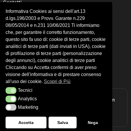
Contatti
Il mio account
Informativa Cookies ai sensi dell'art.13
Richiesta di recesso
d.lgs.196/2003 e Provv. Garante n.229
Privacy Policy
08/05/2014 e n.231 10/06/2021 Ti informiamo
che, per garantire il corretto funzionamento,
Cookie Policy
questo sito fa uso di: cookie di terze parti, cookie
OVER LINE S.R.L.
analitici di terze parti (dati inviati in USA), cookie
P.IVA: 09836421009
di profilazione di terze parti (personalizzazione
N-REA: RM-1193530
degli annunci), cookie analitici di terze parti
C.SOCIALE: € 10.000,00
Cliccando su Accetta confermi di aver preso
VIA BAVENO 7/A - 00166 - ROMA (RM)
visione dell'informativa e di prestare consenso
all'uso dei cookie.
Scopri di Più
Tecnici
Tecnici
Analytics
Analytics
Realizzazione siti web
ITALA
| Design by
Slogan
Marketing
Marketing
Studio
Accetta
Salva
Nega