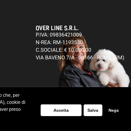
OVER LINE S.R.L.
P.IVA: 09836421009
N-REA: RM-1193530
C.SOCIALE: € 10.000,00
VIA BAVENO 7/A - 00166 - ROMA (RM)
o che, per
SA), cookie di
 aver preso
Accetta
Salva
Nega