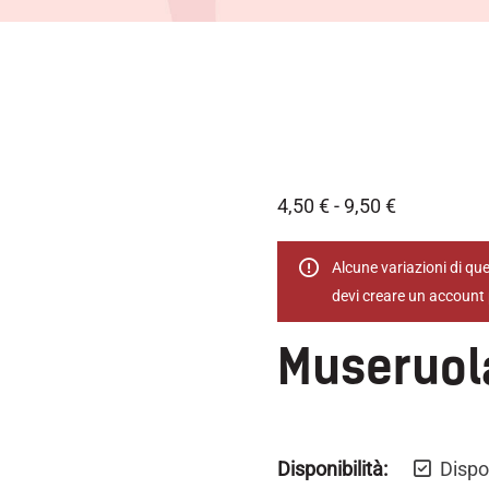
4,50
€
-
9,50
€
Alcune variazioni di que
devi creare un account 
Museruola
Disponibilità:
Dispo