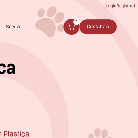
Login
Registrati
0
Servizi
Contattaci
c
a
 Plastica