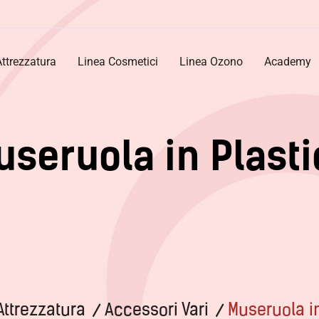
Attrezzatura
Linea Cosmetici
Linea Ozono
Academy
u
s
e
r
u
o
l
a
i
n
P
l
a
s
t
i
Attrezzatura
Accessori Vari
Museruola in