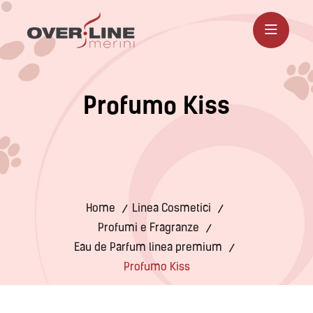
P
r
o
f
u
m
o
K
i
s
s
Home
Linea Cosmetici
Profumi e Fragranze
Eau de Parfum linea premium
Profumo Kiss