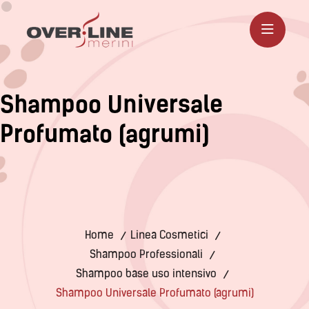
S
h
a
m
p
o
o
U
n
i
v
e
r
s
a
l
e
P
r
o
f
u
m
a
t
o
(
a
g
r
u
m
i
)
Home
Linea Cosmetici
Shampoo Professionali
Shampoo base uso intensivo
Shampoo Universale Profumato (agrumi)