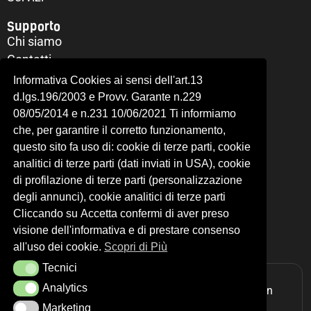
Supporto
Chi siamo
Contatti
Il mio account
Informativa Cookies ai sensi dell'art.13
Richiesta di recesso
d.lgs.196/2003 e Provv. Garante n.229
Privacy Policy
08/05/2014 e n.231 10/06/2021 Ti informiamo
che, per garantire il corretto funzionamento,
Cookie Policy
questo sito fa uso di: cookie di terze parti, cookie
OVER LINE S.R.L.
analitici di terze parti (dati inviati in USA), cookie
P.IVA: 09836421009
di profilazione di terze parti (personalizzazione
N-REA: RM-1193530
degli annunci), cookie analitici di terze parti
C.SOCIALE: € 10.000,00
Cliccando su Accetta confermi di aver preso
VIA BAVENO 7/A - 00166 - ROMA (RM)
visione dell'informativa e di prestare consenso
all'uso dei cookie.
Scopri di Più
Tecnici
Tecnici
Analytics
Analytics
Realizzazione siti web
ITALA
| Design by
Slogan
Marketing
Marketing
Studio